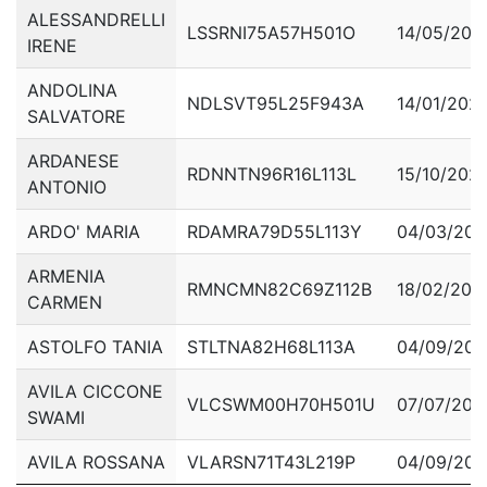
ALESSANDRELLI
LSSRNI75A57H501O
14/05/202
IRENE
ANDOLINA
NDLSVT95L25F943A
14/01/202
SALVATORE
ARDANESE
RDNNTN96R16L113L
15/10/2021
ANTONIO
ARDO' MARIA
RDAMRA79D55L113Y
04/03/202
ARMENIA
RMNCMN82C69Z112B
18/02/202
CARMEN
ASTOLFO TANIA
STLTNA82H68L113A
04/09/201
AVILA CICCONE
VLCSWM00H70H501U
07/07/202
SWAMI
AVILA ROSSANA
VLARSN71T43L219P
04/09/201