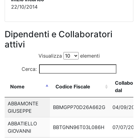
22/10/2014
Dipendenti e Collaboratori
attivi
Visualizza
elementi
Cerca:
Collabora
Nome
Codice Fiscale
dal
Nome
Codice Fiscale
Collabora
ABBAMONTE
BBMGPP70D26A662G
04/09/201
dal
GIUSEPPE
ABBATIELLO
BBTGNN96T03L086H
07/07/202
GIOVANNI