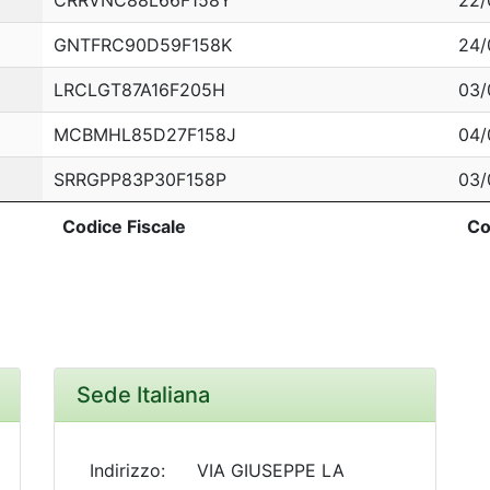
CRRVNC88L66F158Y
22/
GNTFRC90D59F158K
24/
LRCLGT87A16F205H
03/
MCBMHL85D27F158J
04/
SRRGPP83P30F158P
03/
Codice Fiscale
Co
Codice Fiscale
Co
Sede Italiana
Indirizzo:
VIA GIUSEPPE LA