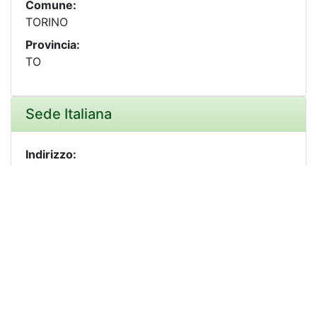
Comune:
TORINO
Provincia:
TO
Sede Italiana
Indirizzo:
CORSO FRANCIA 333/3
CAP:
10142
Comune:
TORINO
Provincia:
TO