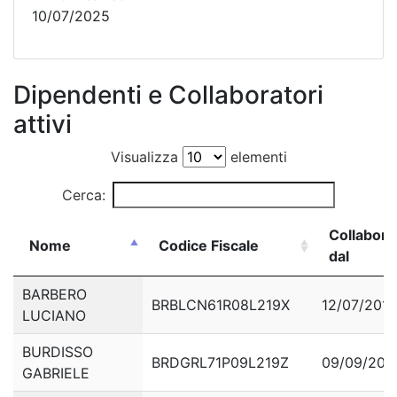
10/07/2025
Dipendenti e Collaboratori
attivi
Visualizza
elementi
Cerca:
Collabora
Nome
Codice Fiscale
dal
Nome
Codice Fiscale
Collabora
BARBERO
BRBLCN61R08L219X
12/07/2013
dal
LUCIANO
BURDISSO
BRDGRL71P09L219Z
09/09/201
GABRIELE