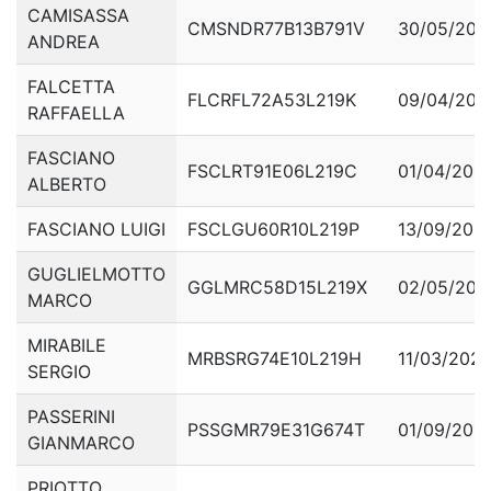
CAMISASSA
CMSNDR77B13B791V
30/05/201
ANDREA
FALCETTA
FLCRFL72A53L219K
09/04/200
RAFFAELLA
FASCIANO
FSCLRT91E06L219C
01/04/201
ALBERTO
FASCIANO LUIGI
FSCLGU60R10L219P
13/09/201
GUGLIELMOTTO
GGLMRC58D15L219X
02/05/200
MARCO
MIRABILE
MRBSRG74E10L219H
11/03/202
SERGIO
PASSERINI
PSSGMR79E31G674T
01/09/201
GIANMARCO
PRIOTTO