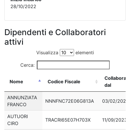
28/10/2022
Dipendenti e Collaboratori
attivi
Visualizza
elementi
Cerca:
Collabora
Nome
Codice Fiscale
dal
Nome
Codice Fiscale
Collabora
ANNUNZIATA
NNNFNC72E06G813A
03/02/2025
dal
FRANCO
AUTUORI
TRACRI65E07H703X
11/09/2023
CIRO