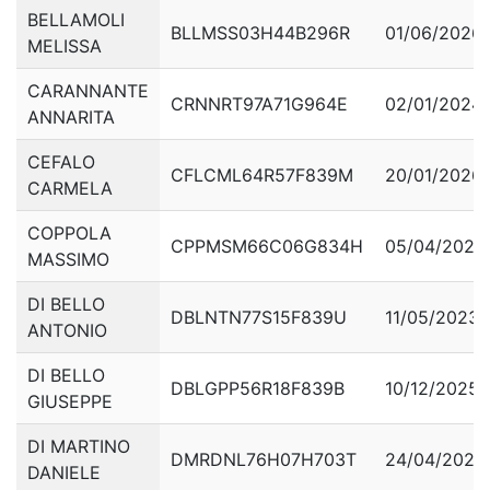
BELLAMOLI
BLLMSS03H44B296R
01/06/2026
MELISSA
CARANNANTE
CRNNRT97A71G964E
02/01/2024
ANNARITA
CEFALO
CFLCML64R57F839M
20/01/2026
CARMELA
COPPOLA
CPPMSM66C06G834H
05/04/2024
MASSIMO
DI BELLO
DBLNTN77S15F839U
11/05/2023
ANTONIO
DI BELLO
DBLGPP56R18F839B
10/12/2025
GIUSEPPE
DI MARTINO
DMRDNL76H07H703T
24/04/2025
DANIELE