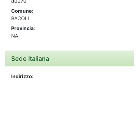
80070
Comune:
BACOLI
Provincia:
NA
Sede Italiana
Indirizzo:
CIRCONVALLAZIONE CLODIA 163/167
CAP:
00195
Comune:
ROMA
Provincia:
RM