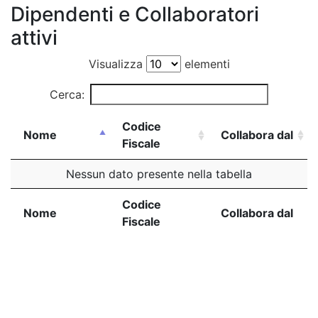
Dipendenti e Collaboratori
attivi
Visualizza
elementi
Cerca:
Codice
Nome
Collabora dal
Fiscale
Nome
Codice
Collabora dal
Nessun dato presente nella tabella
Fiscale
Nome
Codice
Collabora dal
Codice
Nome
Collabora dal
Fiscale
Fiscale
Vista da 0 a 0 di 0 elementi
Precedente
Successivo
VUOI ALTRE INFORMAZIONI?