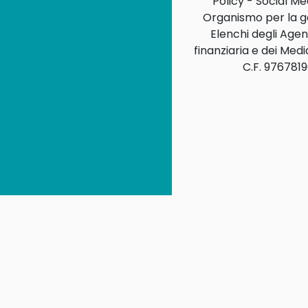
Policy
-
Social Me
Organismo per la g
Elenchi degli Agent
finanziaria e dei Media
C.F. 976781