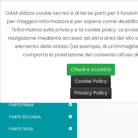
OAM utilizza cookie tecnici e di terze parti per il funzio
per maggiori informazioni e per sapere come disabilita
l'informativa sulla
privacy
e la
cookie policy
. La pros
navigazione mediante accesso ad altra area del sito o 
I numeri della rivista
elemento dello stesso (ad esempio, di un'immagine o
comporta la prestazione del consenso all'uso de
Relazione Annuale OAM 2025
Chiudi e Accetta
Relazione Annuale OAM 2024
Cookie Policy
Relazione Annuale OAM 2023
CROSS ORIGIN!! Ca
access file!
Privacy Policy
PREMESSA
https://relazione-
oam.y-
PARTE PRIMA
b.it/cms_magazin
PARTE SECONDA
PARTE TERZA