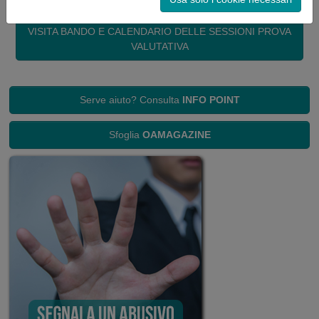
VISITA BANDO E CALENDARIO DELLE SESSIONI PROVA
VALUTATIVA
Serve aiuto? Consulta
INFO POINT
Sfoglia
OAMAGAZINE