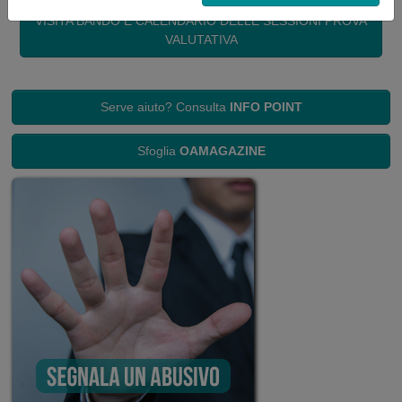
VISITA BANDO E CALENDARIO DELLE SESSIONI PROVA
VALUTATIVA
Serve aiuto? Consulta
INFO POINT
Sfoglia
OAMAGAZINE