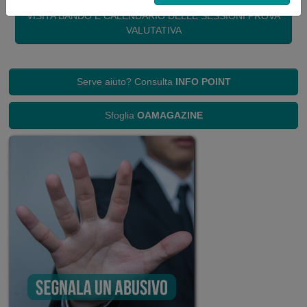
VISITA BANDO E CALENDARIO DELLE SESSIONI PROVA
VALUTATIVA
Serve aiuto? Consulta
INFO POINT
Sfoglia
OAMAGAZINE