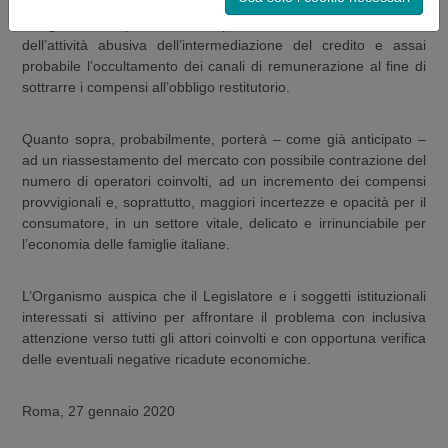
L’Organismo reputa, inoltre, ipotizzabile una recrudescenza
dell’attività abusiva dell’intermediazione del credito e assai
probabile l’occultamento dei canali di remunerazione al fine di
sottrarre i compensi all’obbligo restitutorio.
Quanto sopra, probabilmente, porterà – come già anticipato –
ad un riassestamento del mercato con possibile contrazione del
numero di operatori coinvolti, ad un incremento dei compensi
provvigionali e, soprattutto, maggiori incertezze e opacità per il
consumatore, in un settore vitale, delicato e irrinunciabile per
l’economia delle famiglie italiane.
L’Organismo auspica che il Legislatore e i soggetti istituzionali
interessati si attivino per affrontare il problema con inclusiva
attenzione verso tutti gli attori coinvolti e con opportuna verifica
delle eventuali negative ricadute economiche.
Roma, 27 gennaio 2020