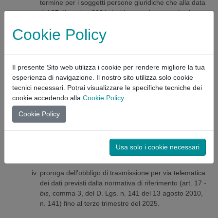
termine per i soggetti persone giuridiche che alla data
del 27 dicembre 2024 risultino regolarmente iscritte
nel Registro VASP, di presentare istanza di
Cookie Policy
autorizzazione ai sensi del MiCAR. Attualmente
questo termine è fissato al 30 giugno 2025;
possibilità per i soggetti persone giuridiche che alla
data del 27 dicembre 2024 risultino regolarmente
Il presente Sito web utilizza i cookie per rendere migliore la tua
iscritte nel Registro VASP, di continuare a prestare
esperienza di navigazione. Il nostro sito utilizza solo cookie
servizi relativi all’utilizzo di valute virtuali o di
tecnici necessari. Potrai visualizzare le specifiche tecniche dei
portafoglio digitale senza presentare istanza ai sensi
cookie accedendo alla
Cookie Policy
.
dell'articolo 62 del MiCAR, qualora appartengano allo
Cookie Policy
stesso gruppo di una società che presenti una
medesima istanza in Italia o in uno Stato membro
diverso dall’Italia entro la data del 30 dicembre 2025,
Usa solo i cookie necessari
fino al rilascio o al diniego dell’autorizzazione e
comunque non oltre il 30 giugno 2026;
proroga dell’obbligo di trasmissione per via telematica
dei dati previsti dalla normativa di riferimento (art. 17 -
bis
, comma 3, del D. Lgs. n. 141 del 13 agosto 2010,
n. 141) fino al terzo trimestre del 2025.