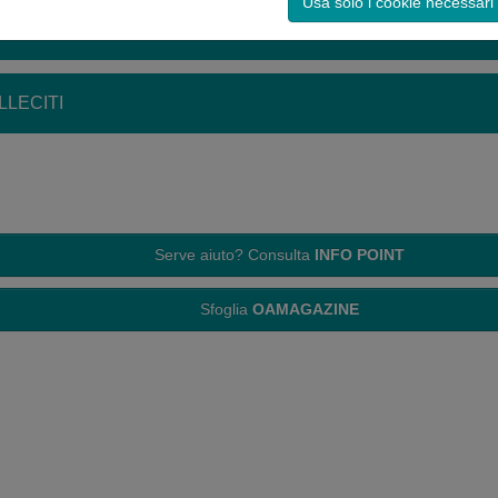
Usa solo i cookie necessari
LLECITI
Serve aiuto? Consulta
INFO POINT
Sfoglia
OAMAGAZINE