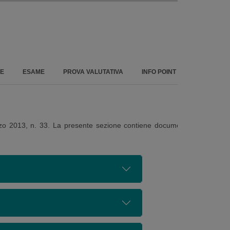
Area iscritti
NE
ESAME
PROVA VALUTATIVA
INFO POINT
rzo 2013, n. 33. La presente sezione contiene documenti,