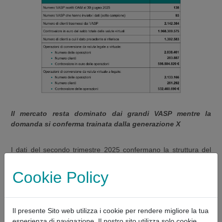
Il mercato resta dominato dai grandi VASP mentre la
domanda si conferma trainata dalla generazione X
I dati del secondo trimestre 2025 confermano la struttura del
mercato già emersa nelle precedenti analisi, con l’offerta
sostanzialmente in mano ai grandi VASP e la domanda trainata
Cookie Policy
dalla generazione X (età compresa tra i 40 e i 60 anni), ma
anche dai
millennials
(da 18 a 40 anni).
Il presente Sito web utilizza i cookie per rendere migliore la tua
In particolare, circa il 91,6% dei clienti opera su grandi
esperienza di navigazione. Il nostro sito utilizza solo cookie