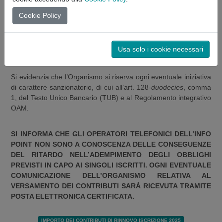
RITARDO NEL PAGAMENTO
Cookie Policy
In caso di mancato e/o parziale pagamento del contributo entro
la scadenza prevista, l’Organismo applica una maggiorazione
del medesimo pari al 30% dell’importo non versato alla data del
Usa solo i cookie necessari
1° aprile 2025
.
Si evidenzia che l’Organismo si riserva ogni eventuale iniziativa
di carattere sanzionatorio, di cui all’art. 128-
duodecies
, comma
1, del Testo Unico Bancario (TUB) e al Regolamento integrativo
OAM.
SI INFORMA CHE GLI OPERATORI TELEFONICI DELL’INFO
POINT NON SONO A CONOSCENZA DELLE CONSEGUENZE
DEL RITARDO NELL’ADEMPIMENTO DEGLI OBBLIGHI
PREVISTI IN CAPO AI SINGOLI ISCRITTI. OGNI EVENTUALE
COMUNICAZIONE DELL’ORGANISMO RELATIVA AL
VERSAMENTO DEI CONTRIBUTI SARÀ RICEVUTA TRAMITE
POSTA ELETTRONICA CERTIFICATA.
IMPORTO DEI CONTRIBUTI DI RINNOVO ISCRIZIONE 2025