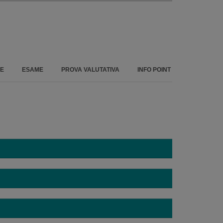
Area iscritti
NE
ESAME
PROVA VALUTATIVA
INFO POINT