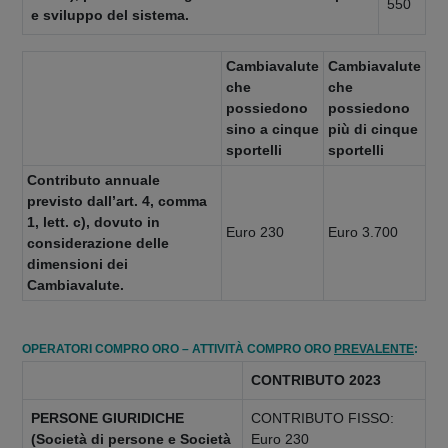
550
e sviluppo del sistema.
Cambiavalute
Cambiavalute
che
che
possiedono
possiedono
sino a cinque
più di cinque
sportelli
sportelli
Contributo annuale
previsto dall’art. 4, comma
1, lett. c), dovuto in
Euro
230
Euro
3.700
considerazione delle
dimensioni dei
Cambiavalute.
OPERATORI COMPRO ORO – ATTIVITÀ COMPRO ORO
PREVALENTE
:
CONTRIBUTO 2023
PERSONE GIURIDICHE
CONTRIBUTO FISSO:
(Società di persone e Società
Euro 230