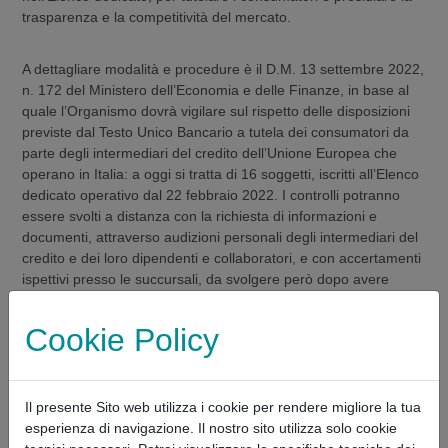
trasparenza e la competitività del mercato.
A dettagliare modalità e procedure è il D.M. 13 settembre 2022,
n. 172 del Ministero dell’Economia e delle Finanze, in base al
quale l’Organismo dovrà vigilare sul rispetto delle disposizioni
previste dal Testo Unico Bancario a tutela dei consumatori da
parte degli intermediari del credito dell’Unione Europea che
operano in Italia: a oggi si tratta di 16 soggetti, iscritti all’Elenco
dedicato operativo dal 22 febbraio 2022. I controlli potranno
essere svolti a distanza con la richiesta di informazioni e
documenti, attraverso audizioni personali degli intermediari del
credito e dei loro dipendenti e collaboratori, e con accertamenti
ispettivi presso le succursali, da svolgere però dopo avere
informato l’Autorità competente dello Stato membro d’origine.
Cookie Policy
Le attività di controllo saranno effettuate sulla base di un
programma periodico almeno annuale e potranno essere svolte
d’ufficio ma anche a seguito di segnalazioni o esposti
Il presente Sito web utilizza i cookie per rendere migliore la tua
provenienti da terzi. In caso di comportamenti contrari alle
esperienza di navigazione. Il nostro sito utilizza solo cookie
norme sulla trasparenza e sulla correttezza delle informazioni