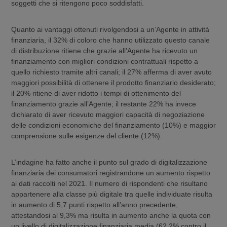
soggetti che si ritengono poco soddisfatti.
Quanto ai vantaggi ottenuti rivolgendosi a un’Agente in attività
finanziaria, il 32% di coloro che hanno utilizzato questo canale
di distribuzione ritiene che grazie all’Agente ha ricevuto un
finanziamento con migliori condizioni contrattuali rispetto a
quello richiesto tramite altri canali; il 27% afferma di aver avuto
maggiori possibilità di ottenere il prodotto finanziario desiderato;
il 20% ritiene di aver ridotto i tempi di ottenimento del
finanziamento grazie all’Agente; il restante 22% ha invece
dichiarato di aver ricevuto maggiori capacità di negoziazione
delle condizioni economiche del finanziamento (10%) e maggior
comprensione sulle esigenze del cliente (12%).
L’indagine ha fatto anche il punto sul grado di digitalizzazione
finanziaria dei consumatori registrandone un aumento rispetto
ai dati raccolti nel 2021. Il numero di rispondenti che risultano
appartenere alla classe più digitale tra quelle individuate risulta
in aumento di 5,7 punti rispetto all’anno precedente,
attestandosi al 9,3% ma risulta in aumento anche la quota con
un livello di digitalizzazione finanziaria media (62,2% contro il