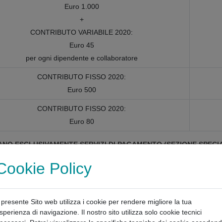
Euro 1.000
+
CONTRIBUTO VARIABILE 2020:
Euro 45
per ogni dipendente e collaboratore
CONTRIBUTO FISSO 2020:
Euro 500
CONTRIBUTO FISSO 2020:
Euro 80
TANO ESCLUSIVAMENTE SERVIZI DI PAGAMENTO (SEZIONE SPECIA
Cookie Policy
CONTRIBUTO FISSO 2020:
Euro 1.000
+
l presente Sito web utilizza i cookie per rendere migliore la tua
CONTRIBUTO VARIABILE 2020:
sperienza di navigazione. Il nostro sito utilizza solo cookie tecnici