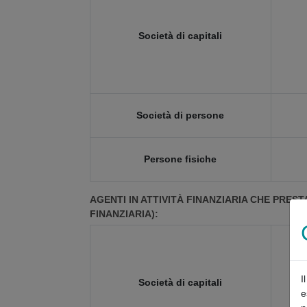
Società di capitali
Società di persone
Persone fisiche
AGENTI IN ATTIVITÀ FINANZIARIA CHE PRES
FINANZIARIA):
I
Società di capitali
e