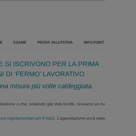
Area iscritti
NE
ESAME
PROVA VALUTATIVA
INFO POINT
 SI ISCRIVONO PER LA PRIMA
I DI ‘FERMO’ LAVORATIVO
 una misura più volte caldeggiata.
ondazione o che, essendo già stati iscritti, ricevano un nuovo
ure-regolamentari-art-5-bis/
). L’agevolazione avrà valenza