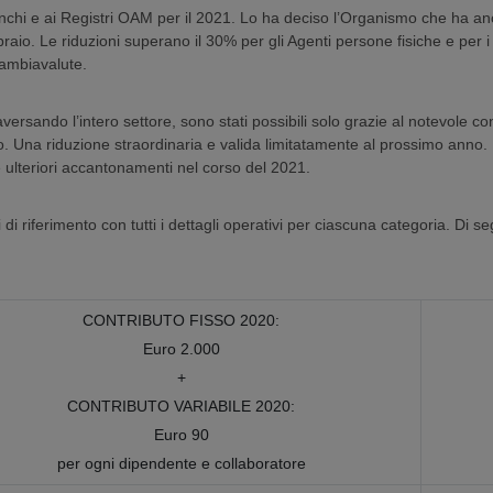
lenchi e ai Registri OAM per il 2021. Lo ha deciso l’Organismo che ha anc
aio. Le riduzioni superano il 30% per gli Agenti persone fisiche e per i c
Cambiavalute.
ttraversando l’intero settore, sono stati possibili solo grazie al notevole
. Una riduzione straordinaria e valida limitatamente al prossimo anno.
 ulteriori accantonamenti nel corso del 2021.
 di riferimento con tutti i dettagli operativi per ciascuna categoria. Di s
CONTRIBUTO FISSO 2020:
Euro 2.000
+
CONTRIBUTO VARIABILE 2020:
Euro 90
per ogni dipendente e collaboratore