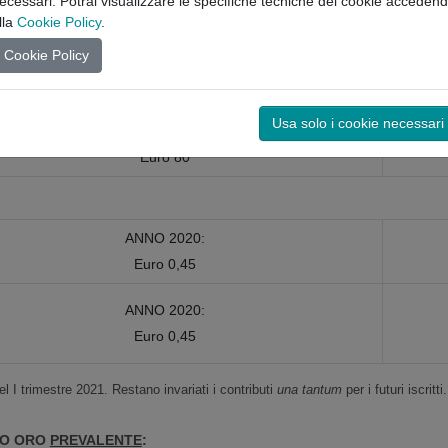
ecessari. Potrai visualizzare le specifiche tecniche dei cookie acceden
Euro 45
lla
Cookie Policy
.
per ogni dipendente e collaboratore
Cookie Policy
CONTRIBUTO FISSO 2020:
Euro 500
Usa solo i cookie necessari
CONTRIBUTO FISSO 2020:
Euro 80
ANNO 2020:
Euro 0,45
ANNO 2020:
Euro 0,45
del I trimestre 2021. Restano invariati i contributi
una tantum
per i futuri iscritti.
RO ORO
PREVALENTE
: