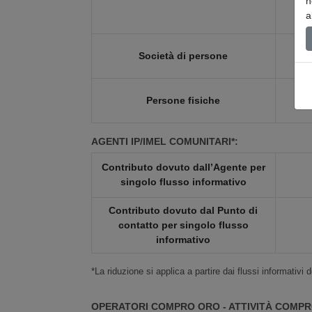
n
a
Società di persone
Persone fisiche
AGENTI IP/IMEL COMUNITARI*:
Contributo dovuto dall’Agente per
singolo flusso informativo
Contributo dovuto dal Punto di
contatto per singolo flusso
informativo
*La riduzione si applica a partire dai flussi informativi 
OPERATORI COMPRO ORO - ATTIVITÀ COMP